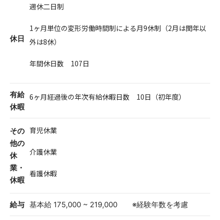
週休二日制
1ヶ月単位の変形労働時間制による月9休制（2月は閏年以
休日
外は8休）
年間休日数 107日
有給
6ヶ月経過後の年次有給休暇日数 10日（初年度）
休暇
育児休業
その
他の
介護休業
休
業・
看護休暇
休暇
給与
基本給 175,000 ~ 219,000 ※経験年数を考慮