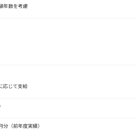
※経験年数を考慮
離に応じて支給
績）
0ヶ月分（前年度実績）