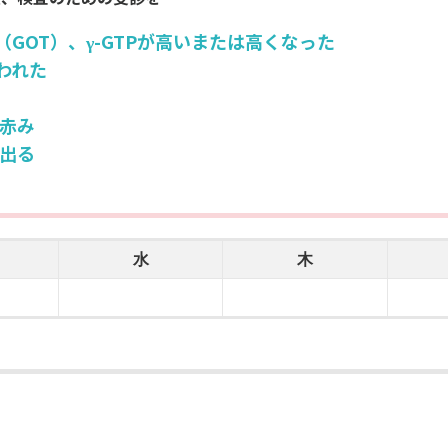
T（GOT）、γ-GTPが高いまたは高くなった
われた
赤み
出る
水
木