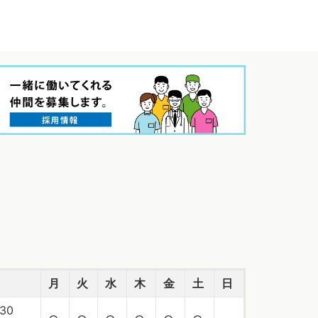
月
火
水
木
金
土
日
30